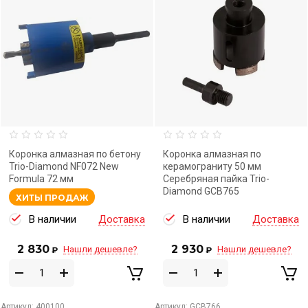
Коронка алмазная по бетону
Коронка алмазная по
Trio-Diamond NF072 New
керамограниту 50 мм
Formula 72 мм
Серебряная пайка Trio-
Diamond GCB765
ХИТЫ ПРОДАЖ
В наличии
Доставка
В наличии
Доставка
2 830
2 930
Нашли дешевле?
Нашли дешевле?
₽
₽
Артикул:
400100
Артикул:
GCB766