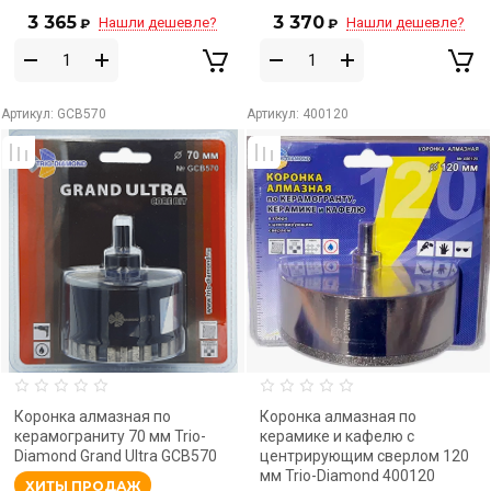
3 365
3 370
Нашли дешевле?
Нашли дешевле?
₽
₽
Артикул:
GCB570
Артикул:
400120
Коронка алмазная по
Коронка алмазная по
керамограниту 70 мм Trio-
керамике и кафелю с
Diamond Grand Ultra GCB570
центрирующим сверлом 120
мм Trio-Diamond 400120
ХИТЫ ПРОДАЖ