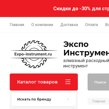
Регистрация
Скидки до -30% для ст
Главная
О компании
Доставка
Оплата
В
Экспо
Инструме
алмазный расходны
инструмент
Каталог товаров
Искать по бренду
Главная