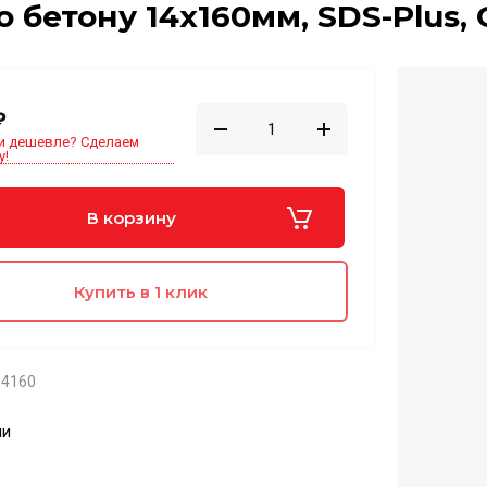
о бетону 14x160мм, SDS-Plus, G
₽
и дешевле? Сделаем
у!
В корзину
Купить в 1 клик
14160
ии