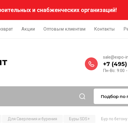
роительных и снабженческих организаций!
озврат
Акции
Оптовым клиентам
Контакты
Р
sale@expo-in
нт
+7 (495)
й
Пн-Вс: 9:00 -
Подбор по 
Для Сверления и бурения
Буры SDS+
Бур по бетону