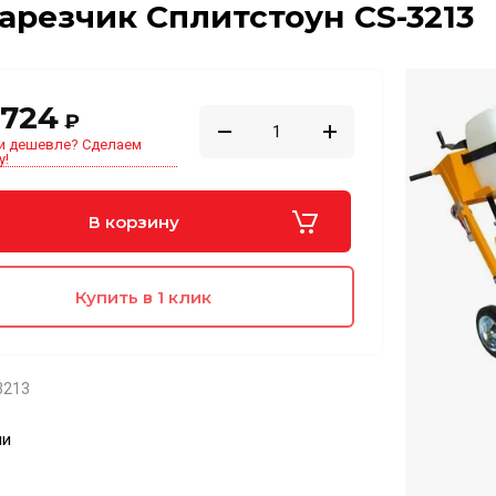
резчик Сплитстоун CS-3213
 724
₽
и дешевле? Сделаем
у!
В корзину
Купить в 1 клик
3213
ии