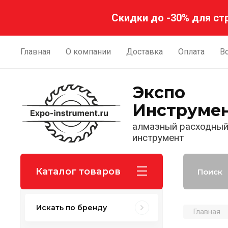
Регистрация
Скидки до -30% для ст
Главная
О компании
Доставка
Оплата
В
Экспо
Инструме
алмазный расходны
инструмент
Каталог товаров
Искать по бренду
Главная