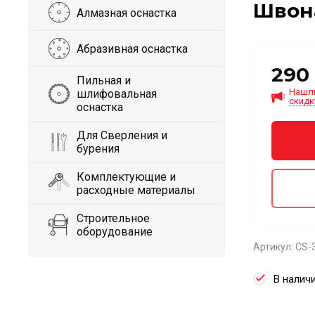
Швона
Алмазная оснастка
Абразивная оснастка
290
Пильная и
Нашл
шлифовальная
скидк
оснастка
Для Сверления и
бурения
Комплектующие и
расходные материалы
Строительное
оборудование
Артикул:
СS-
В налич