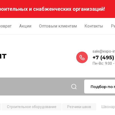
роительных и снабженческих организаций!
озврат
Акции
Оптовым клиентам
Контакты
Р
sale@expo-in
нт
+7 (495)
й
Пн-Вс: 9:00 -
Подбор по 
Строительное оборудование
Резчики швов
Швонар