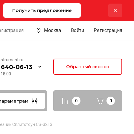
Получить предложение
егистрация
Москва
Войти
Регистрация
strument.ru
 640-06-13
Обратный звонок
 18:00
параметрам
0
0
езчик Сплитстоун CS-3213