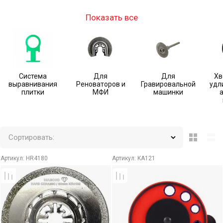
Показать все
Система
Для
Для
Хв
выравнивания
Реноваторов и
Гравировальной
удл
плитки
МФИ
машинки
Сортировать:
Артикул:
HR4180
Артикул:
KA121